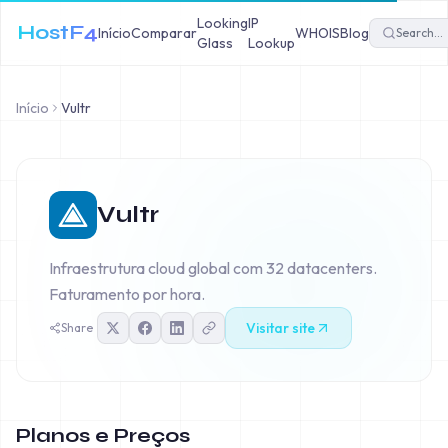
Looking
IP
HostF4
Início
Comparar
WHOIS
Blog
Glass
Lookup
Início
Vultr
Vultr
Infraestrutura cloud global com 32 datacenters.
Faturamento por hora.
Visitar site
Share
Planos e Preços