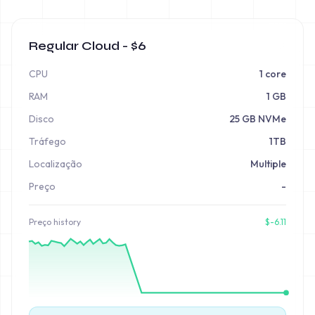
Regular Cloud - $6
CPU
1 core
RAM
1 GB
Disco
25 GB NVMe
Tráfego
1TB
Localização
Multiple
Preço
-
Preço
history
$
-6.11