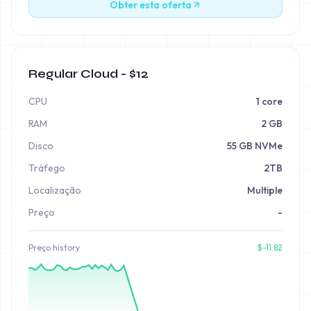
Obter esta oferta
Regular Cloud - $12
CPU
1 core
RAM
2 GB
Disco
55 GB NVMe
Tráfego
2TB
Localização
Multiple
Preço
-
Preço
history
$
-11.82