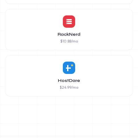
RackNerd
$
10.88
/mo
HostDare
$
24.99
/mo