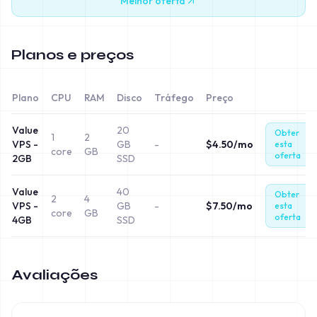
Melhor oferta
Planos e preços
Plano
CPU
RAM
Disco
Tráfego
Preço
Value
20
Obter
1
2
VPS -
GB
-
$
4.50
/mo
esta
core
GB
oferta
2GB
SSD
Value
40
Obter
2
4
VPS -
GB
-
$
7.50
/mo
esta
core
GB
oferta
4GB
SSD
Avaliações