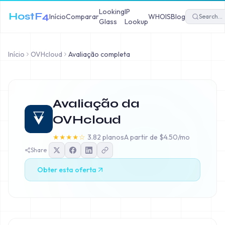
Looking
IP
HostF4
Início
Comparar
WHOIS
Blog
Glass
Lookup
Início
OVHcloud
Avaliação completa
Avaliação da
OVHcloud
★
★
★
★
☆
3.8
2 planos
A partir de
$
4.50
/mo
Share
Obter esta oferta