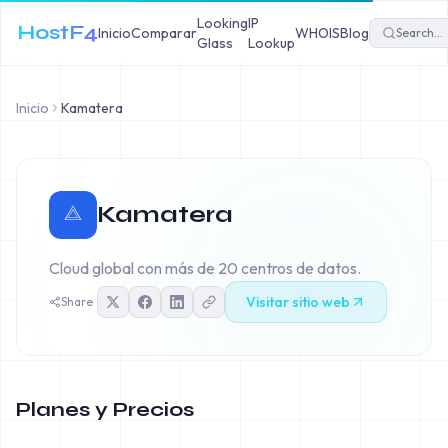
Looking
IP
HostF4
Inicio
Comparar
WHOIS
Blog
Glass
Lookup
Inicio
Kamatera
Kamatera
Cloud global con más de 20 centros de datos.
Visitar sitio web
Share
Planes y Precios