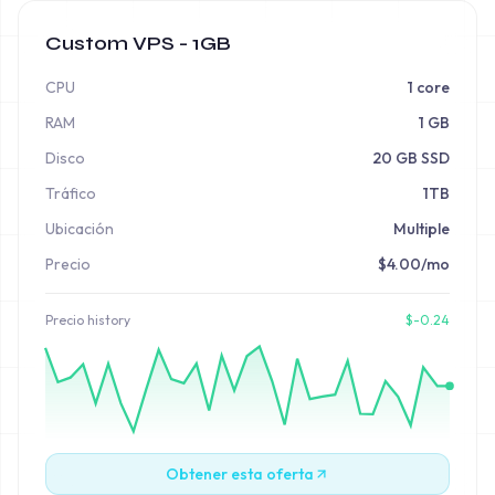
Custom VPS - 1GB
CPU
1 core
RAM
1 GB
Disco
20 GB SSD
Tráfico
1TB
Ubicación
Multiple
Precio
$4.00/mo
Precio
history
$
-0.24
Obtener esta oferta