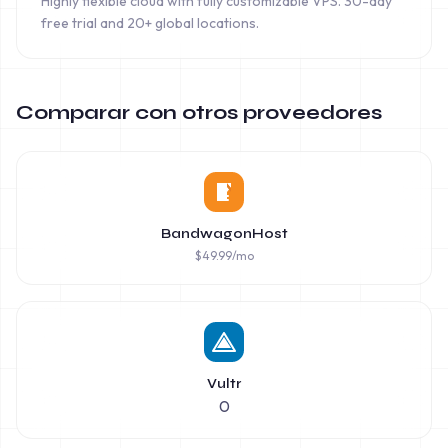
Highly flexible cloud with fully customizable VPS. 30-day
free trial and 20+ global locations.
Comparar con otros proveedores
BandwagonHost
$
49.99
/mo
Vultr
0