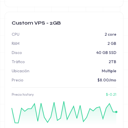
Custom VPS - 2GB
CPU
2 core
RAM
2 GB
Disco
40 GB SSD
Tráfico
2TB
Ubicación
Multiple
Precio
$8.00/mo
Precio
history
$
-0.21