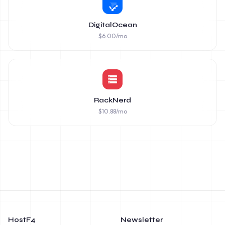
DigitalOcean
$
6.00
/mo
RackNerd
$
10.88
/mo
HostF4
Newsletter