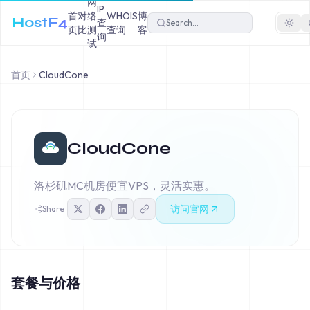
网
IP
首
对
络
WHOIS
博
HostF4
查
页
比
测
查询
客
询
试
首页
CloudCone
CloudCone
洛杉矶MC机房便宜VPS，灵活实惠。
访问官网
Share
套餐与价格